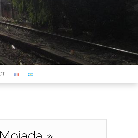
CT
 Mojada »